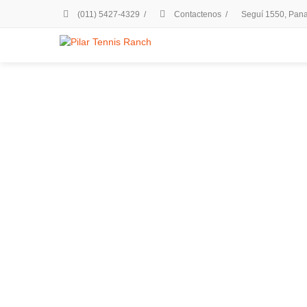
(011) 5427-4329
/
Contactenos
/
Seguí 1550, Panam