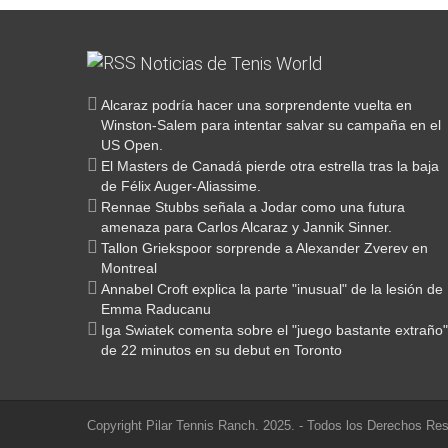
#bernitips #pilartennisranch #provincia #fyp
#sponsors 
#tresalturas #abc #bernitips #tenis #pilar
#bernitips
#reves #pilartenisranch #bernitips
#visualizar 
#bernitips 🎾
#bernitips
#seleccióna
78
4
#bernitips #pilartennisranch #provincia #fyp
#tresalturas #abc #bernitips #tenis #pilar
#sponsors
#bernitip
#reves #pilartenisranch #bernitips
#visualiza
#bernitips 🎾
#bernitips
78
4
107
5
138
5
1085
1487
49
156
766
19
155
#selecció
67
9
107
5
Noticias de Tenis World
138
5
1085
1487
49
156
#cocacola
766
19
155
67
9
Alcaraz podría hacer una sorprendente vuelta en
Winston-Salem para intentar salvar su campaña en el
US Open.
El Masters de Canadá pierde otra estrella tras la baja
de Félix Auger-Aliassime.
Rennae Stubbs señala a Jodar como una futura
amenaza para Carlos Alcaraz y Jannik Sinner.
Tallon Griekspoor sorprende a Alexander Zverev en
Montreal
Annabel Croft explica la parte "inusual" de la lesión de
Emma Raducanu
Iga Swiatek comenta sobre el "juego bastante extraño"
de 22 minutos en su debut en Toronto
Copyright Pilar Tennis Ranch. 2025. - Todos los Derechos R