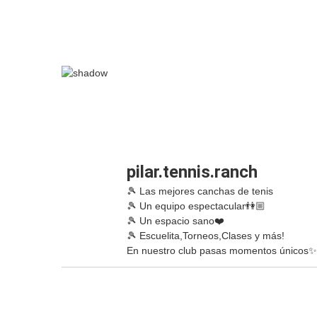
pilar.tennis.ranch
🎾 Las mejores canchas de tenis
🎾 Un equipo espectacular👫🏼
🎾 Un espacio sano❤️
🎾 Escuelita,Torneos,Clases y más!
En nuestro club pasas momentos únicos✨
pilar.tennis.ranch
pilar.
pilar.tennis.ranch
pilar.
pilar.tennis.ranch
pilar.
pilar.tennis.ranch
pilar.
pilar.tennis.ranch
Sep 23
Sep 19
Sep 4
Ago 15
Jul 24
Jul 21
May 24
Abr 8
Mar 5