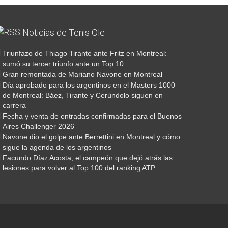
#dobles #bernitips #paratiii #pilartennisranch
#revesadosmanos #revesaunamano #bernitips
#bernitips #consejos
Un poco de el partido dominguero en PILAR TENNIS
RANCH!! 🎾
#dobles #bernitips #paratiii #pilartennisranch
#revesadosmanos #revesaunamano #bernitips
#bernitips #consejos
Un poco de el partido dominguero en PILAR
694
22
62
8
151
19
TENNIS RANCH!! 🎾
694
22
Noticias de Tenis Ole
62
8
9
0
151
19
9
0
Triunfazo de Thiago Tirante ante Fritz en Montreal:
sumó su tercer triunfo ante un Top 10
Gran remontada de Mariano Navone en Montreal
Día aprobado para los argentinos en el Masters 1000
de Montreal: Báez, Tirante y Cerúndolo siguen en
carrera
Fecha y venta de entradas confirmadas para el Buenos
Aires Challenger 2026
Navone dio el golpe ante Berrettini en Montreal y cómo
sigue la agenda de los argentinos
Facundo Díaz Acosta, el campeón que dejó atrás las
lesiones para volver al Top 100 del ranking ATP